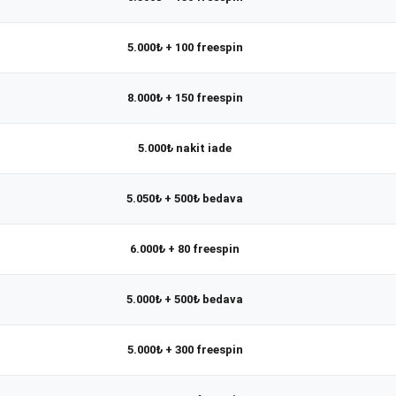
5.000₺ + 100 freespin
8.000₺ + 150 freespin
5.000₺ nakit iade
5.050₺ + 500₺ bedava
6.000₺ + 80 freespin
5.000₺ + 500₺ bedava
5.000₺ + 300 freespin