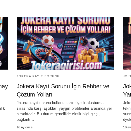
JOKERA KAYIT SORUNU
JOK
nay
Jokera Kayıt Sorunu İçin Rehber ve
Jok
Çözüm Yolları
Ya
Jokera kayıt sorunu kullanıcıların üyelik oluşturma
Joke
lik
sırasında karşılaştıkları yaygın problemler arasında yer
tekn
almaktadır. Bu durum genellikle eksik bilgi girişi,
sunm
bağlantı…
üye
10 ay önce
10 ay