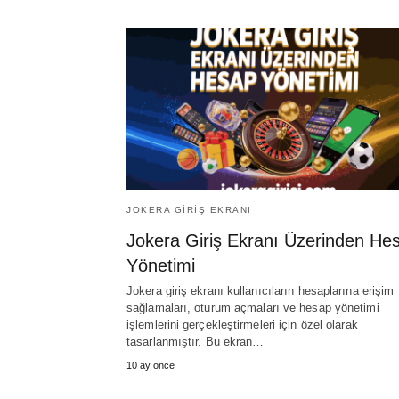
JOKERA GIRIŞ EKRANI
Jokera Giriş Ekranı Üzerinden He
Yönetimi
Jokera giriş ekranı kullanıcıların hesaplarına erişim
sağlamaları, oturum açmaları ve hesap yönetimi
işlemlerini gerçekleştirmeleri için özel olarak
tasarlanmıştır. Bu ekran…
10 ay önce