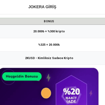
JOKERA GIRIŞ
BONUS
20.000₺ + %300 kripto
%325 + 20.000₺
2KUSD - Kimliksiz Sadece Kripto