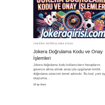
JOKERA DOĞRULAMA KODU
Jokera Doğrulama Kodu ve Onay
İşlemleri
Jokera doğrulama kodu kullanıcıların hesaplarını
güvence altına almak amacıyla uygulanan kimlik
doğrulama sürecinin temel adımıdır. Bu kod, yeni üy
oluşturma…
10 ay önce