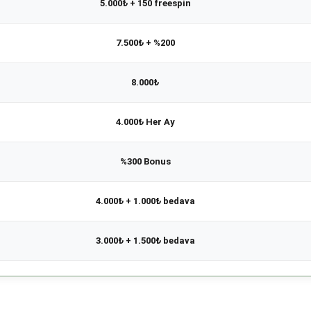
5.000₺ + 150 freespin
7.500₺ + %200
8.000₺
4.000₺ Her Ay
%300 Bonus
4.000₺ + 1.000₺ bedava
3.000₺ + 1.500₺ bedava