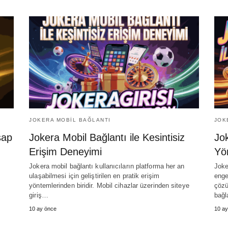
JOKERA MOBIL BAĞLANTI
JOK
sap
Jokera Mobil Bağlantı ile Kesintisiz
Jok
Erişim Deneyimi
Yö
Jokera mobil bağlantı kullanıcıların platforma her an
Joke
ulaşabilmesi için geliştirilen en pratik erişim
enge
yöntemlerinden biridir. Mobil cihazlar üzerinden siteye
çözü
giriş…
bağl
10 ay önce
10 ay