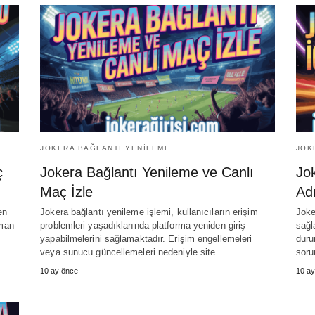
JOKERA BAĞLANTI YENILEME
JOK
ç
Jokera Bağlantı Yenileme ve Canlı
Jo
Maç İzle
Ad
en
Jokera bağlantı yenileme işlemi, kullanıcıların erişim
Joke
aman
problemleri yaşadıklarında platforma yeniden giriş
sağl
yapabilmelerini sağlamaktadır. Erişim engellemeleri
duru
veya sunucu güncellemeleri nedeniyle site…
soru
10 ay önce
10 ay