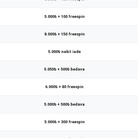
5.000₺ + 100 freespin
8.000₺ + 150 freespin
5.000₺ nakit iade
5.050₺ + 500₺ bedava
6.000₺ + 80 freespin
5.000₺ + 500₺ bedava
5.000₺ + 300 freespin