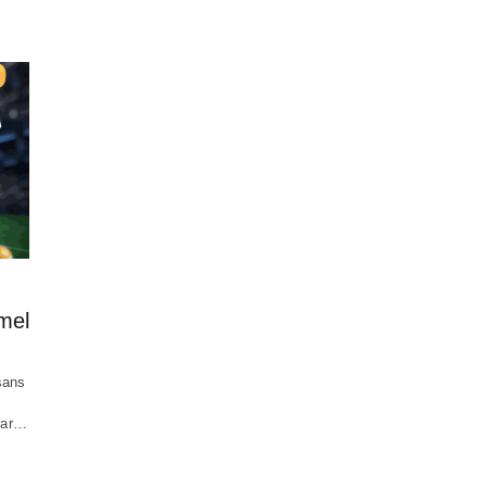
mel
isans
arar…