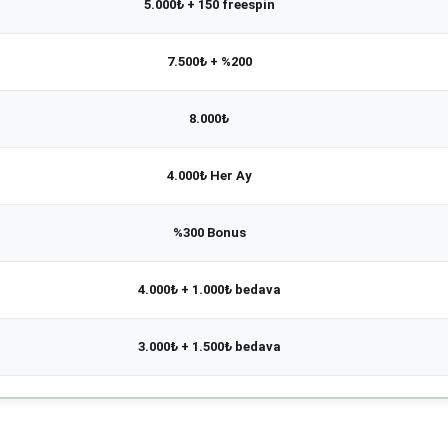
5.000₺ + 150 freespin
7.500₺ + %200
8.000₺
4.000₺ Her Ay
%300 Bonus
4.000₺ + 1.000₺ bedava
3.000₺ + 1.500₺ bedava