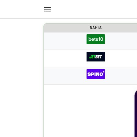
BAHIS