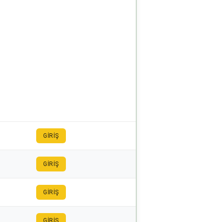
GİRİŞ
GİRİŞ
GİRİŞ
GİRİŞ