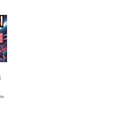
ç
bir