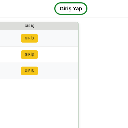
Giriş Yap
GIRIŞ
GİRİŞ
GİRİŞ
GİRİŞ