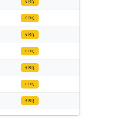
GİRİŞ
GİRİŞ
GİRİŞ
GİRİŞ
GİRİŞ
GİRİŞ
GİRİŞ