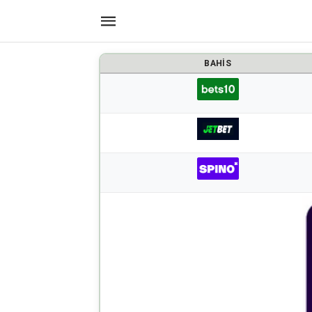
BAHIS