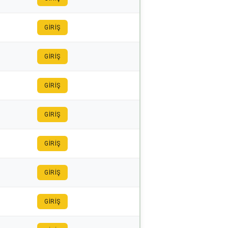
GİRİŞ
GİRİŞ
GİRİŞ
GİRİŞ
GİRİŞ
GİRİŞ
GİRİŞ