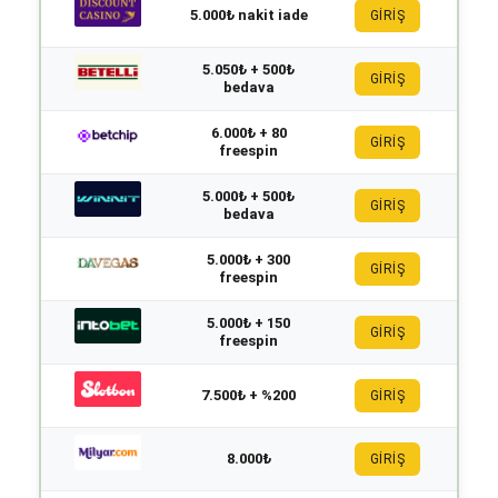
5.000₺ nakit iade
GİRİŞ
5.050₺ + 500₺
GİRİŞ
bedava
6.000₺ + 80
GİRİŞ
freespin
5.000₺ + 500₺
GİRİŞ
bedava
5.000₺ + 300
GİRİŞ
freespin
5.000₺ + 150
GİRİŞ
freespin
7.500₺ + %200
GİRİŞ
8.000₺
GİRİŞ