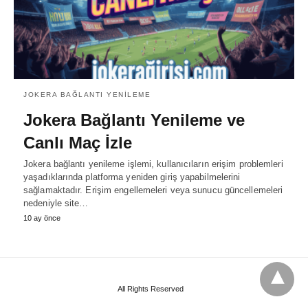
JOKERA BAĞLANTI YENILEME
Jokera Bağlantı Yenileme ve
Canlı Maç İzle
Jokera bağlantı yenileme işlemi, kullanıcıların erişim problemleri
yaşadıklarında platforma yeniden giriş yapabilmelerini
sağlamaktadır. Erişim engellemeleri veya sunucu güncellemeleri
nedeniyle site…
10 ay önce
All Rights Reserved