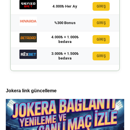
4.000₺ Her Ay
GİRİŞ
%300 Bonus
GİRİŞ
4.000₺ + 1.000₺
GİRİŞ
bedava
3.000₺ + 1.500₺
GİRİŞ
bedava
Jokera link güncelleme