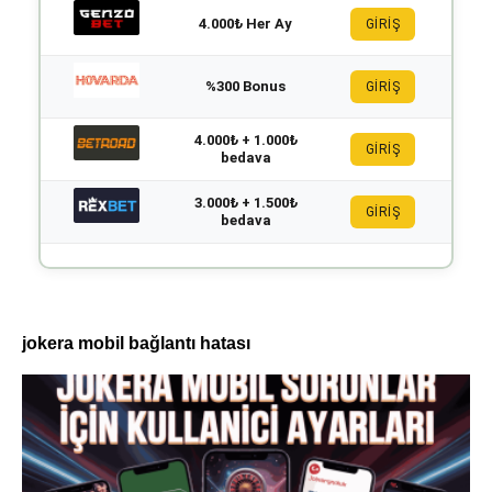
4.000₺ Her Ay
GİRİŞ
%300 Bonus
GİRİŞ
4.000₺ + 1.000₺
GİRİŞ
bedava
3.000₺ + 1.500₺
GİRİŞ
bedava
jokera mobil bağlantı hatası