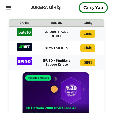
JOKERA GIRIŞ
Giriş Yap
BAHIS
BONUS
GIRIŞ
20.000₺ + %300
GİRİŞ
kripto
%325 + 20.000₺
GİRİŞ
2KUSD - Kimliksiz
GİRİŞ
Sadece Kripto