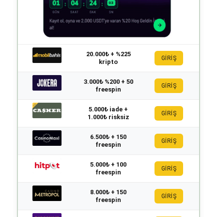
20.000₺ + %225
GİRİŞ
kripto
3.000₺ %200 + 50
GİRİŞ
freespin
5.000₺ iade +
GİRİŞ
1.000₺ risksiz
6.500₺ + 150
GİRİŞ
freespin
5.000₺ + 100
GİRİŞ
freespin
8.000₺ + 150
GİRİŞ
freespin