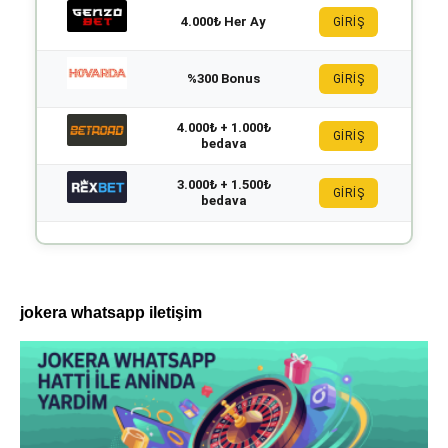
4.000₺ Her Ay
GİRİŞ
%300 Bonus
GİRİŞ
4.000₺ + 1.000₺
GİRİŞ
bedava
3.000₺ + 1.500₺
GİRİŞ
bedava
jokera whatsapp iletişim