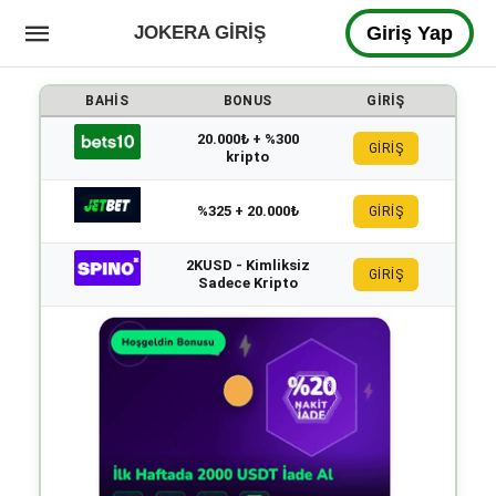
JOKERA GIRIŞ
Giriş Yap
BAHIS
BONUS
GIRIŞ
20.000₺ + %300
GİRİŞ
kripto
%325 + 20.000₺
GİRİŞ
2KUSD - Kimliksiz
GİRİŞ
Sadece Kripto