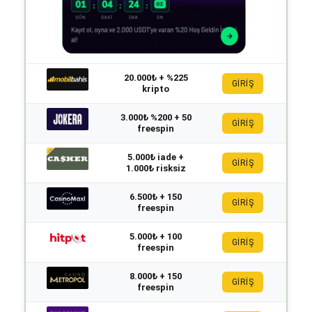
20.000₺ + %225
GİRİŞ
kripto
3.000₺ %200 + 50
GİRİŞ
freespin
5.000₺ iade +
GİRİŞ
1.000₺ risksiz
6.500₺ + 150
GİRİŞ
freespin
5.000₺ + 100
GİRİŞ
freespin
8.000₺ + 150
GİRİŞ
freespin