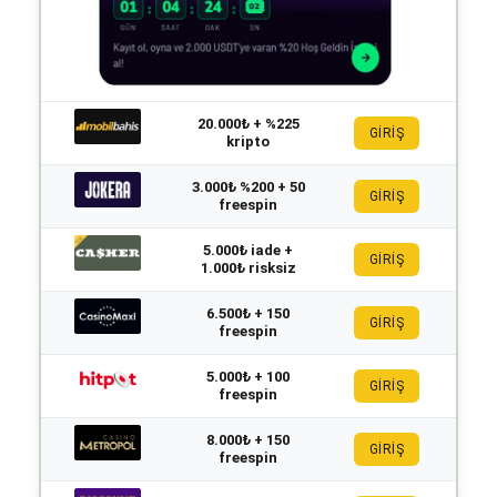
20.000₺ + %225
GİRİŞ
kripto
3.000₺ %200 + 50
GİRİŞ
freespin
5.000₺ iade +
GİRİŞ
1.000₺ risksiz
6.500₺ + 150
GİRİŞ
freespin
5.000₺ + 100
GİRİŞ
freespin
8.000₺ + 150
GİRİŞ
freespin