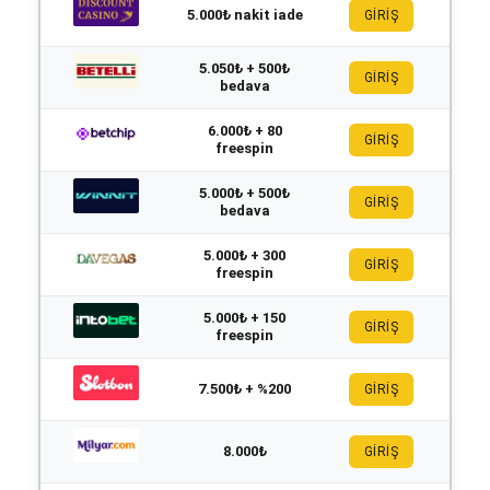
5.000₺ nakit iade
GİRİŞ
5.050₺ + 500₺
GİRİŞ
bedava
6.000₺ + 80
GİRİŞ
freespin
5.000₺ + 500₺
GİRİŞ
bedava
5.000₺ + 300
GİRİŞ
freespin
5.000₺ + 150
GİRİŞ
freespin
7.500₺ + %200
GİRİŞ
8.000₺
GİRİŞ