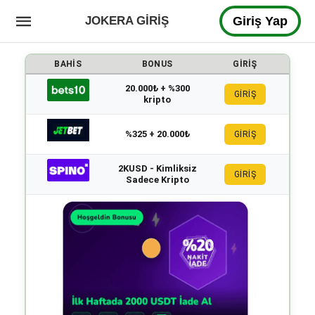
JOKERA GIRIŞ
Giriş Yap
BAHIS
BONUS
GIRIŞ
20.000₺ + %300
GİRİŞ
kripto
%325 + 20.000₺
GİRİŞ
2KUSD - Kimliksiz
GİRİŞ
Sadece Kripto