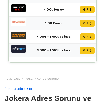
4.000₺ Her Ay
GİRİŞ
%300 Bonus
GİRİŞ
4.000₺ + 1.000₺ bedava
GİRİŞ
3.000₺ + 1.500₺ bedava
GİRİŞ
HOMEPAGE
JOKERA ADRES SORUNU
Jokera adres sorunu
Jokera Adres Sorunu ve