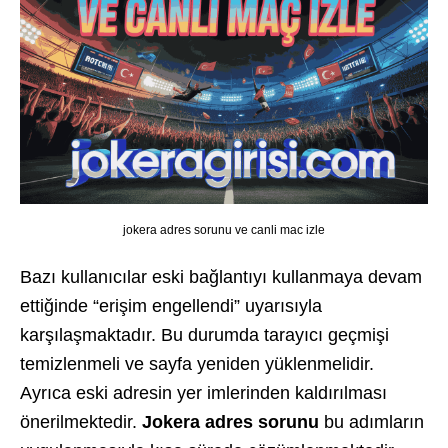
jokera adres sorunu ve canli mac izle
Bazı kullanıcılar eski bağlantıyı kullanmaya devam
ettiğinde “erişim engellendi” uyarısıyla
karşılaşmaktadır. Bu durumda tarayıcı geçmişi
temizlenmeli ve sayfa yeniden yüklenmelidir.
Ayrıca eski adresin yer imlerinden kaldırılması
önerilmektedir.
Jokera adres sorunu
bu adımların