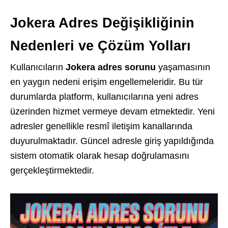
Jokera Adres Değişikliğinin
Nedenleri ve Çözüm Yolları
Kullanıcıların
Jokera adres sorunu
yaşamasının
en yaygın nedeni erişim engellemeleridir. Bu tür
durumlarda platform, kullanıcılarına yeni adres
üzerinden hizmet vermeye devam etmektedir. Yeni
adresler genellikle resmî iletişim kanallarında
duyurulmaktadır. Güncel adresle giriş yapıldığında
sistem otomatik olarak hesap doğrulamasını
gerçekleştirmektedir.