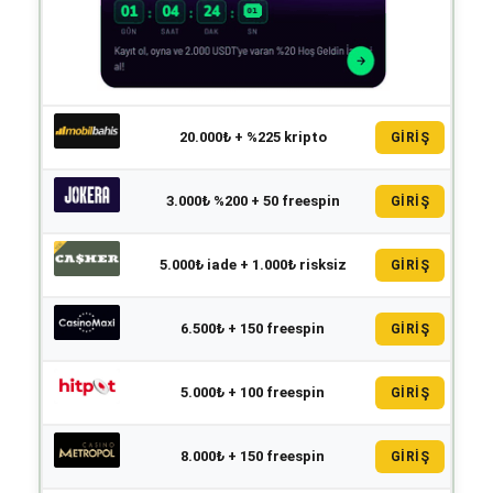
20.000₺ + %225 kripto
GİRİŞ
3.000₺ %200 + 50 freespin
GİRİŞ
5.000₺ iade + 1.000₺ risksiz
GİRİŞ
6.500₺ + 150 freespin
GİRİŞ
5.000₺ + 100 freespin
GİRİŞ
8.000₺ + 150 freespin
GİRİŞ