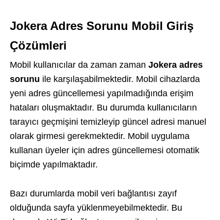
Jokera Adres Sorunu Mobil Giriş
Çözümleri
Mobil kullanıcılar da zaman zaman
Jokera adres
sorunu
ile karşılaşabilmektedir. Mobil cihazlarda
yeni adres güncellemesi yapılmadığında erişim
hataları oluşmaktadır. Bu durumda kullanıcıların
tarayıcı geçmişini temizleyip güncel adresi manuel
olarak girmesi gerekmektedir. Mobil uygulama
kullanan üyeler için adres güncellemesi otomatik
biçimde yapılmaktadır.
Bazı durumlarda mobil veri bağlantısı zayıf
olduğunda sayfa yüklenmeyebilmektedir. Bu