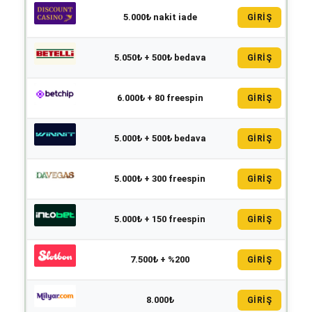
5.000₺ nakit iade
GİRİŞ
5.050₺ + 500₺ bedava
GİRİŞ
6.000₺ + 80 freespin
GİRİŞ
5.000₺ + 500₺ bedava
GİRİŞ
5.000₺ + 300 freespin
GİRİŞ
5.000₺ + 150 freespin
GİRİŞ
7.500₺ + %200
GİRİŞ
8.000₺
GİRİŞ