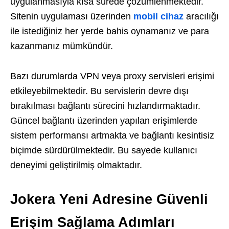
uygulanmasıyla kısa sürede çözümlenmektedir.
Sitenin uygulaması üzerinden
mobil cihaz
aracılığı
ile istediğiniz her yerde bahis oynamanız ve para
kazanmanız mümkündür.
Bazı durumlarda VPN veya proxy servisleri erişimi
etkileyebilmektedir. Bu servislerin devre dışı
bırakılması bağlantı sürecini hızlandırmaktadır.
Güncel bağlantı üzerinden yapılan erişimlerde
sistem performansı artmakta ve bağlantı kesintisiz
biçimde sürdürülmektedir. Bu sayede kullanıcı
deneyimi geliştirilmiş olmaktadır.
Jokera Yeni Adresine Güvenli
Erişim Sağlama Adımları