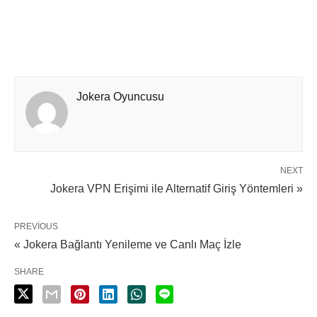
Jokera Oyuncusu
NEXT
Jokera VPN Erişimi ile Alternatif Giriş Yöntemleri »
PREVIOUS
« Jokera Bağlantı Yenileme ve Canlı Maç İzle
SHARE