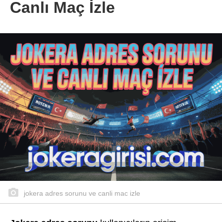
Canlı Maç İzle
jokera adres sorunu ve canli mac izle