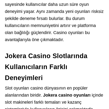
sayesinde kullanıcılar daha uzun süre oyun
deneyimi yaşar. Aynı zamanda yeni oyunları risksiz
şekilde deneme fırsatı bulurlar. Bu durum
kullanıcıların memnuniyetini artırır ve platforma
olan bağlılığı güçlendirir. Casino oyunları bu
avantajlarıyla öne çıkmaktadır.
Jokera Casino Slotlarında
Kullanıcıların Farklı
Deneyimleri
Slot oyunları casino dünyasının en popüler
alanlarından biridir.
Jokera casino oyunları
içinde
slot makineleri farklı temaları ve kazanç