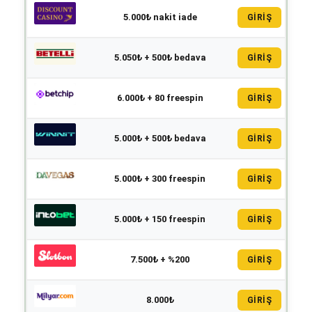
5.000₺ nakit iade
GİRİŞ
5.050₺ + 500₺ bedava
GİRİŞ
6.000₺ + 80 freespin
GİRİŞ
5.000₺ + 500₺ bedava
GİRİŞ
5.000₺ + 300 freespin
GİRİŞ
5.000₺ + 150 freespin
GİRİŞ
7.500₺ + %200
GİRİŞ
8.000₺
GİRİŞ