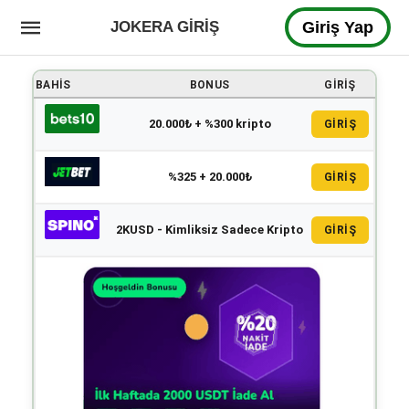
JOKERA GIRIŞ
Giriş Yap
BAHIS
BONUS
GIRIŞ
20.000₺ + %300 kripto
GİRİŞ
%325 + 20.000₺
GİRİŞ
2KUSD - Kimliksiz Sadece Kripto
GİRİŞ