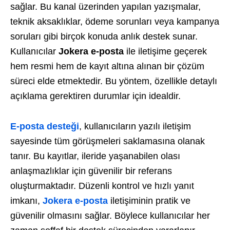
sağlar. Bu kanal üzerinden yapılan yazışmalar,
teknik aksaklıklar, ödeme sorunları veya kampanya
soruları gibi birçok konuda anlık destek sunar.
Kullanıcılar
Jokera e-posta
ile iletişime geçerek
hem resmi hem de kayıt altına alınan bir çözüm
süreci elde etmektedir. Bu yöntem, özellikle detaylı
açıklama gerektiren durumlar için idealdir.
E-posta desteği
, kullanıcıların yazılı iletişim
sayesinde tüm görüşmeleri saklamasına olanak
tanır. Bu kayıtlar, ileride yaşanabilen olası
anlaşmazlıklar için güvenilir bir referans
oluşturmaktadır. Düzenli kontrol ve hızlı yanıt
imkanı,
Jokera e-posta
iletişiminin pratik ve
güvenilir olmasını sağlar. Böylece kullanıcılar her