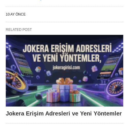
10 AY ÖNCE
RELATED POST
Jokera Erişim Adresleri ve Yeni Yöntemler