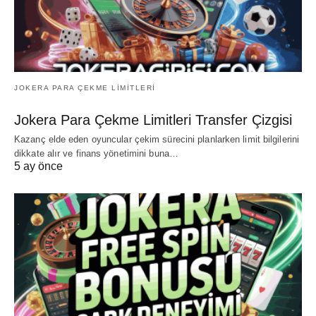
JOKERA PARA ÇEKME LIMITLERI
Jokera Para Çekme Limitleri Transfer Çizgisi
Kazanç elde eden oyuncular çekim sürecini planlarken limit bilgilerini
dikkate alır ve finans yönetimini buna…
5 ay önce