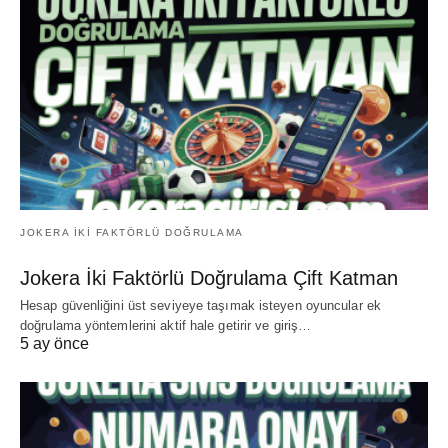
JOKERA IKI FAKTÖRLÜ DOĞRULAMA
Jokera İki Faktörlü Doğrulama Çift Katman
Hesap güvenliğini üst seviyeye taşımak isteyen oyuncular ek
doğrulama yöntemlerini aktif hale getirir ve giriş…
5 ay önce