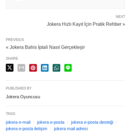
NEXT
Jokera Hızlı Kayıt İçin Pratik Rehber »
PREVIOUS
« Jokera Bahis İptali Nasıl Gerçekleşir
SHARE
PUBLISHED BY
Jokera Oyuncusu
TAGS:
jokera e-mail
jokera e-posta
jokera e-posta desteği
jokera e-posta iletişim
jokera mail adresi