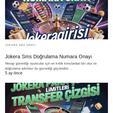
JOKERA SMS ONAYI
Jokera Sms Doğrulama Numara Onayı
Hesap güvenliği oyuncular için en kritik konulardan biri olur ve
doğrulama adımları bu güvenliği güçlendirir.…
5 ay önce