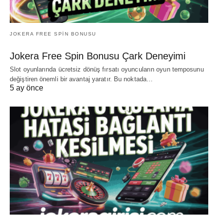
JOKERA FREE SPIN BONUSU
Jokera Free Spin Bonusu Çark Deneyimi
Slot oyunlarında ücretsiz dönüş fırsatı oyuncuların oyun temposunu
değiştiren önemli bir avantaj yaratır. Bu noktada…
5 ay önce