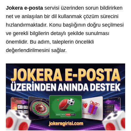
Jokera e-posta
servisi üzerinden sorun bildirirken
net ve anlaşılan bir dil kullanmak çözüm sürecini
hızlandırmaktadır. Konu başlığının doğru seçilmesi
ve gerekli bilgilerin detaylı şekilde sunulması
önemlidir. Bu adım, taleplerin öncelikli
değerlendirilmesini sağlar.