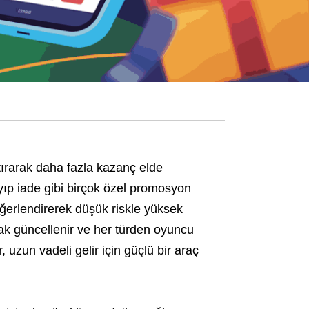
artırarak daha fazla kazanç elde
yıp iade gibi birçok özel promosyon
ğerlendirerek düşük riskle yüksek
ak güncellenir ve her türden oyuncu
, uzun vadeli gelir için güçlü bir araç