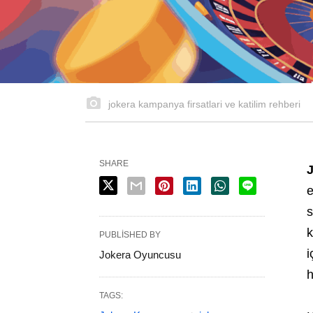
jokera kampanya firsatlari ve katilim rehberi
SHARE
e
s
k
PUBLISHED BY
i
Jokera Oyuncusu
h
TAGS: