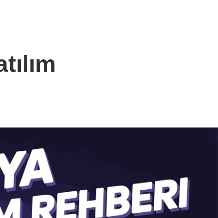
tılım