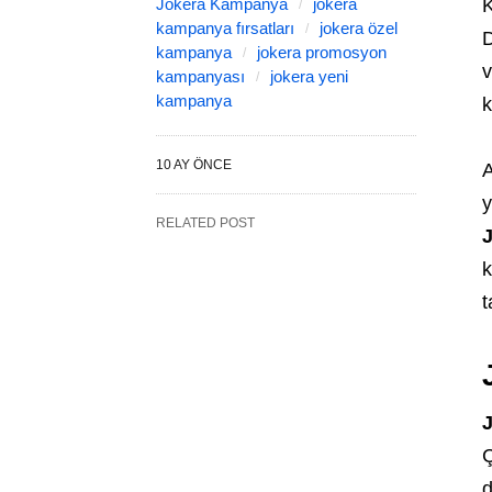
Jokera Kampanya
jokera
K
kampanya fırsatları
jokera özel
D
kampanya
jokera promosyon
v
kampanyası
jokera yeni
kampanya
k
10 AY ÖNCE
A
y
RELATED POST
k
t
Ç
d