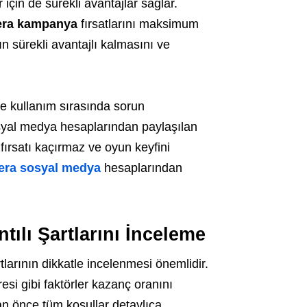
için de sürekli avantajlar sağlar.
era kampanya
fırsatlarını maksimum
ın sürekli avantajlı kalmasını ve
e kullanım sırasında sorun
osyal medya hesaplarından paylaşılan
 fırsatı kaçırmaz ve oyun keyfini
era sosyal medya
hesaplarından
ılı Şartlarını İnceleme
rtlarının dikkatle incelenmesi önemlidir.
esi gibi faktörler kazanç oranını
 önce tüm koşullar detaylıca