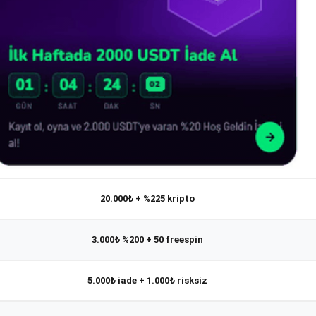
20.000₺ + %225 kripto
3.000₺ %200 + 50 freespin
5.000₺ iade + 1.000₺ risksiz