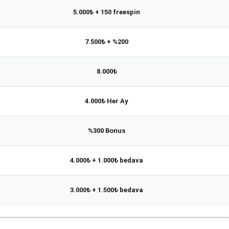
5.000₺ + 150 freespin
7.500₺ + %200
8.000₺
4.000₺ Her Ay
%300 Bonus
4.000₺ + 1.000₺ bedava
3.000₺ + 1.500₺ bedava