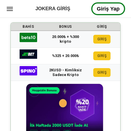
JOKERA GIRIŞ
Giriş Yap
BAHIS
BONUS
GIRIŞ
20.000₺ + %300
GİRİŞ
kripto
%325 + 20.000₺
GİRİŞ
2KUSD - Kimliksiz
GİRİŞ
Sadece Kripto