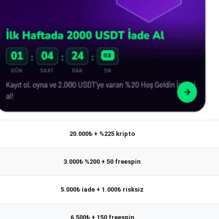
20.000₺ + %225 kripto
3.000₺ %200 + 50 freespin
5.000₺ iade + 1.000₺ risksiz
6.500₺ + 150 freespin