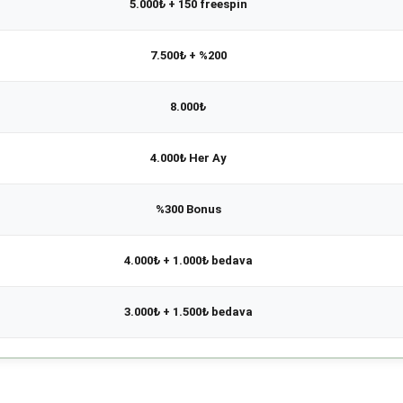
5.000₺ + 150 freespin
7.500₺ + %200
8.000₺
4.000₺ Her Ay
%300 Bonus
4.000₺ + 1.000₺ bedava
3.000₺ + 1.500₺ bedava