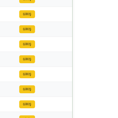
GİRİŞ
GİRİŞ
GİRİŞ
GİRİŞ
GİRİŞ
GİRİŞ
GİRİŞ