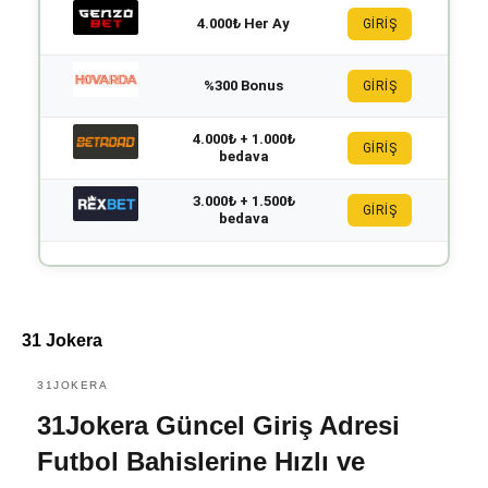
4.000₺ Her Ay
GİRİŞ
%300 Bonus
GİRİŞ
4.000₺ + 1.000₺
GİRİŞ
bedava
3.000₺ + 1.500₺
GİRİŞ
bedava
31 Jokera
31JOKERA
31Jokera Güncel Giriş Adresi
Futbol Bahislerine Hızlı ve