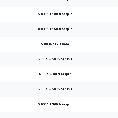
5.000₺ + 100 freespin
8.000₺ + 150 freespin
5.000₺ nakit iade
5.050₺ + 500₺ bedava
6.000₺ + 80 freespin
5.000₺ + 500₺ bedava
5.000₺ + 300 freespin