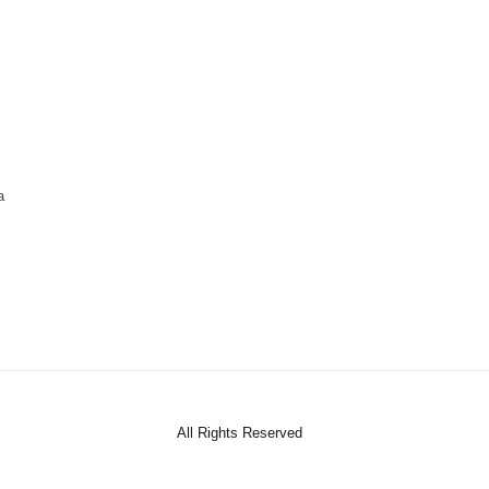
a
All Rights Reserved