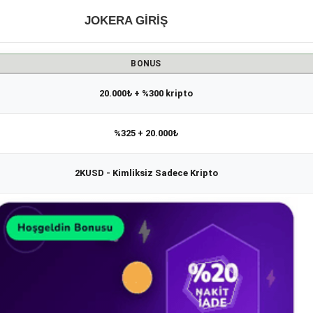
JOKERA GIRIŞ
BONUS
20.000₺ + %300 kripto
%325 + 20.000₺
2KUSD - Kimliksiz Sadece Kripto