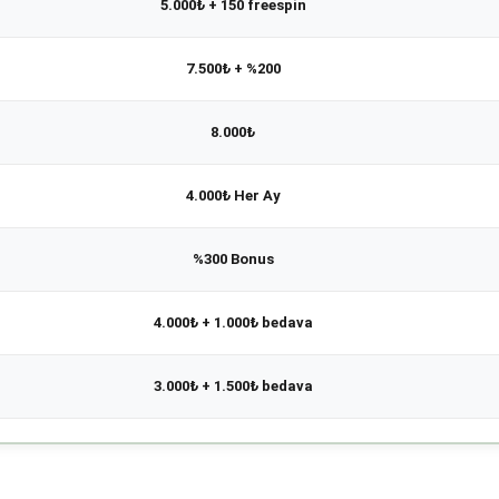
5.000₺ + 150 freespin
7.500₺ + %200
8.000₺
4.000₺ Her Ay
%300 Bonus
4.000₺ + 1.000₺ bedava
3.000₺ + 1.500₺ bedava