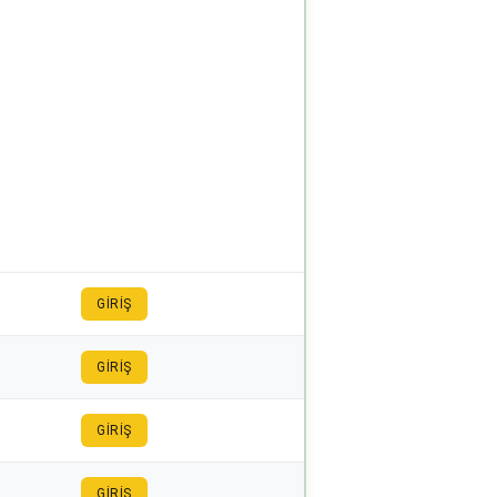
GİRİŞ
GİRİŞ
GİRİŞ
GİRİŞ