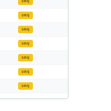
GİRİŞ
GİRİŞ
GİRİŞ
GİRİŞ
GİRİŞ
GİRİŞ
GİRİŞ