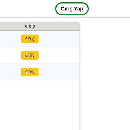
Giriş Yap
GIRIŞ
GİRİŞ
GİRİŞ
GİRİŞ