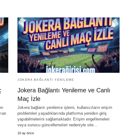
JOKERA BAĞLANTI YENILEME
ç
Jokera Bağlantı Yenileme ve Canlı
Maç İzle
en
Jokera bağlantı yenileme işlemi, kullanıcıların erişim
aman
problemleri yaşadıklarında platforma yeniden giriş
yapabilmelerini sağlamaktadır. Erişim engellemeleri
veya sunucu güncellemeleri nedeniyle site…
10 ay önce