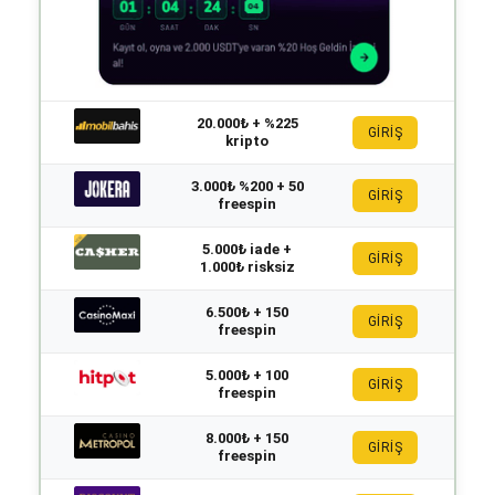
20.000₺ + %225
GİRİŞ
kripto
3.000₺ %200 + 50
GİRİŞ
freespin
5.000₺ iade +
GİRİŞ
1.000₺ risksiz
6.500₺ + 150
GİRİŞ
freespin
5.000₺ + 100
GİRİŞ
freespin
8.000₺ + 150
GİRİŞ
freespin