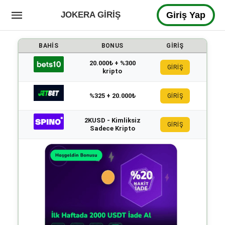
JOKERA GIRIŞ
Giriş Yap
BAHIS
BONUS
GIRIŞ
20.000₺ + %300
GİRİŞ
kripto
%325 + 20.000₺
GİRİŞ
2KUSD - Kimliksiz
GİRİŞ
Sadece Kripto