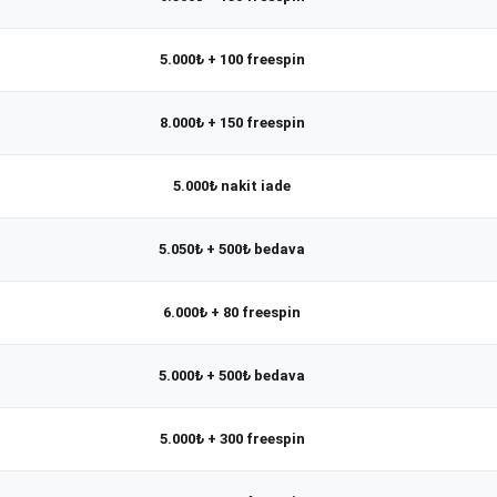
5.000₺ + 100 freespin
8.000₺ + 150 freespin
5.000₺ nakit iade
5.050₺ + 500₺ bedava
6.000₺ + 80 freespin
5.000₺ + 500₺ bedava
5.000₺ + 300 freespin