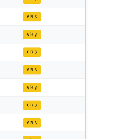
GİRİŞ
GİRİŞ
GİRİŞ
GİRİŞ
GİRİŞ
GİRİŞ
GİRİŞ