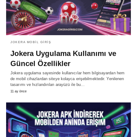
JOKERA MOBIL GIRIŞ
Jokera Uygulama Kullanımı ve
Güncel Özellikler
Jokera uygulama sayesinde kullanıcılar hem bilgisayardan hem
de mobil cihazlardan siteye kolayca erişebilmektedir. Yenilenen
tasarımı ve hızlandırılan arayüzü ile bu…
11 ay önce