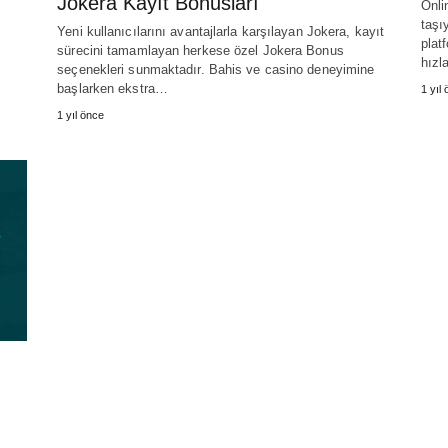
Jokera Kayıt Bonusları
Onli
taşı
Yeni kullanıcılarını avantajlarla karşılayan Jokera, kayıt
plat
sürecini tamamlayan herkese özel Jokera Bonus
hızl
seçenekleri sunmaktadır. Bahis ve casino deneyimine
başlarken ekstra…
1 yıl
1 yıl önce