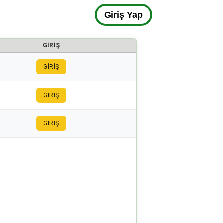
Giriş Yap
GIRIŞ
GİRİŞ
GİRİŞ
GİRİŞ