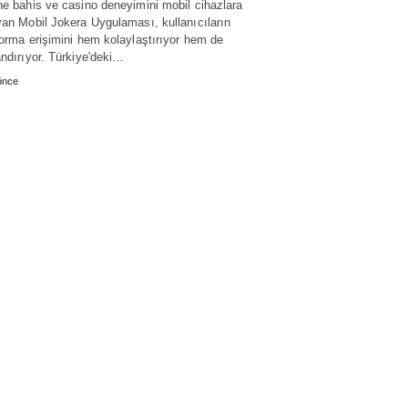
ne bahis ve casino deneyimini mobil cihazlara
yan Mobil Jokera Uygulaması, kullanıcıların
forma erişimini hem kolaylaştırıyor hem de
andırıyor. Türkiye'deki…
 önce