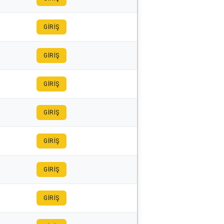
GİRİŞ
GİRİŞ
GİRİŞ
GİRİŞ
GİRİŞ
GİRİŞ
GİRİŞ