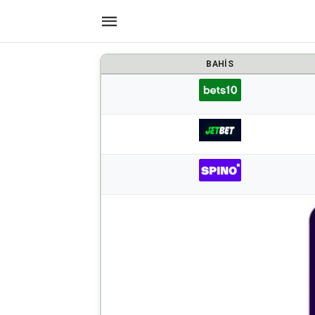
BAHIS