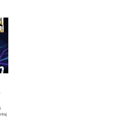
a
i
ntaj