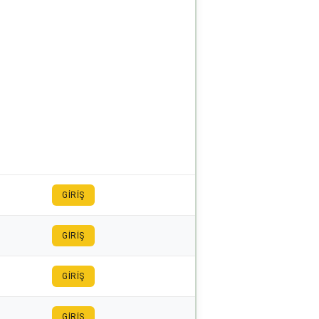
GİRİŞ
GİRİŞ
GİRİŞ
GİRİŞ