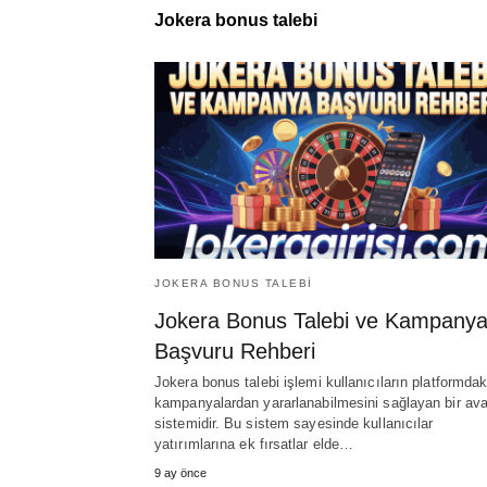
Jokera bonus talebi
JOKERA BONUS TALEBI
Jokera Bonus Talebi ve Kampany
Başvuru Rehberi
Jokera bonus talebi işlemi kullanıcıların platformdak
kampanyalardan yararlanabilmesini sağlayan bir ava
sistemidir. Bu sistem sayesinde kullanıcılar
yatırımlarına ek fırsatlar elde…
9 ay önce