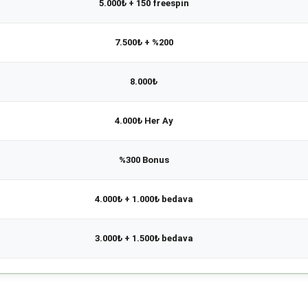
5.000₺ + 150 freespin
7.500₺ + %200
8.000₺
4.000₺ Her Ay
%300 Bonus
4.000₺ + 1.000₺ bedava
3.000₺ + 1.500₺ bedava