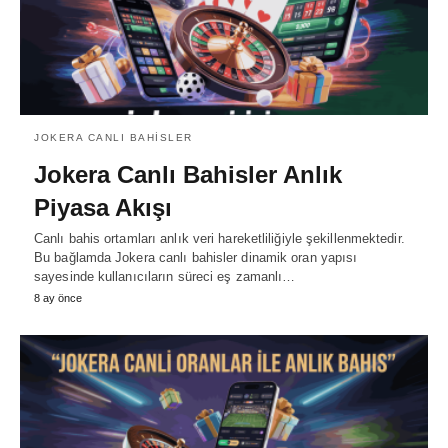
JOKERA CANLI BAHISLER
Jokera Canlı Bahisler Anlık
Piyasa Akışı
Canlı bahis ortamları anlık veri hareketliliğiyle şekillenmektedir.
Bu bağlamda Jokera canlı bahisler dinamik oran yapısı
sayesinde kullanıcıların süreci eş zamanlı…
8 ay önce