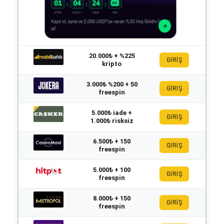
20.000₺ + %225
GİRİŞ
kripto
3.000₺ %200 + 50
GİRİŞ
freespin
5.000₺ iade +
GİRİŞ
1.000₺ risksiz
6.500₺ + 150
GİRİŞ
freespin
5.000₺ + 100
GİRİŞ
freespin
8.000₺ + 150
GİRİŞ
freespin