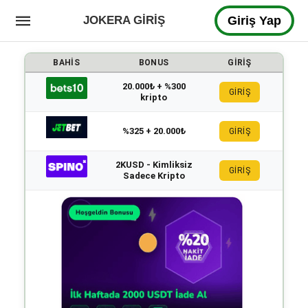
JOKERA GIRIŞ
Giriş Yap
BAHIS
BONUS
GIRIŞ
20.000₺ + %300
GİRİŞ
kripto
%325 + 20.000₺
GİRİŞ
2KUSD - Kimliksiz
GİRİŞ
Sadece Kripto