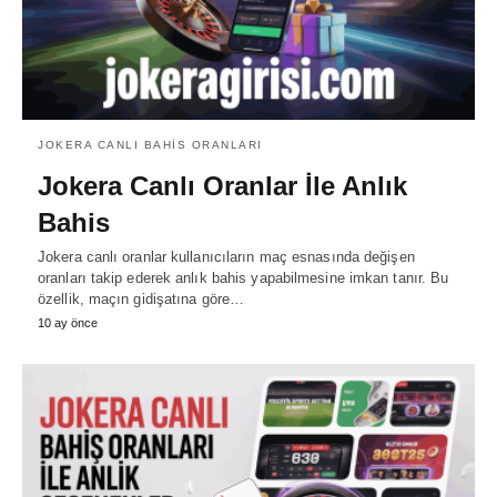
JOKERA CANLI BAHIS ORANLARI
Jokera Canlı Oranlar İle Anlık
Bahis
Jokera canlı oranlar kullanıcıların maç esnasında değişen
oranları takip ederek anlık bahis yapabilmesine imkan tanır. Bu
özellik, maçın gidişatına göre…
10 ay önce