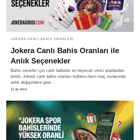
JOKERA CANLI BAHIS ORANLARI
Jokera Canlı Bahis Oranları ile
Anlık Seçenekler
Bahis severler için canlı bahisler en heyecan verici alanlardan
biridir. Jokera canlı bahis oranları kullanıcıların maç esnasında
anlık değişimlere göre…
11 ay önce