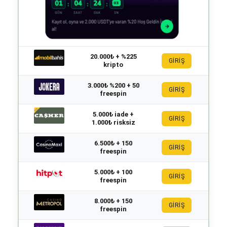
20.000₺ + %225
GİRİŞ
kripto
3.000₺ %200 + 50
GİRİŞ
freespin
5.000₺ iade +
GİRİŞ
1.000₺ risksiz
6.500₺ + 150
GİRİŞ
freespin
5.000₺ + 100
GİRİŞ
freespin
8.000₺ + 150
GİRİŞ
freespin