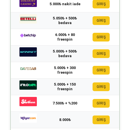
5.000₺ nakit iade
GİRİŞ
5.050₺ + 500₺
GİRİŞ
bedava
6.000₺ + 80
GİRİŞ
freespin
5.000₺ + 500₺
GİRİŞ
bedava
5.000₺ + 300
GİRİŞ
freespin
5.000₺ + 150
GİRİŞ
freespin
7.500₺ + %200
GİRİŞ
8.000₺
GİRİŞ