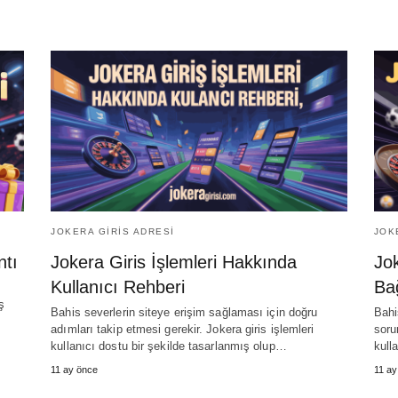
JOKERA GIRIS ADRESI
JOK
ntı
Jokera Giris İşlemleri Hakkında
Jok
Kullanıcı Rehberi
Bağ
ş
Bahis severlerin siteye erişim sağlaması için doğru
Bahi
adımları takip etmesi gerekir. Jokera giris işlemleri
soru
kullanıcı dostu bir şekilde tasarlanmış olup…
kull
11 ay önce
11 ay