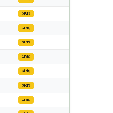
GİRİŞ
GİRİŞ
GİRİŞ
GİRİŞ
GİRİŞ
GİRİŞ
GİRİŞ