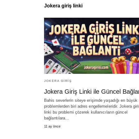
Jokera giriş linki
JOKERA GIRIŞ
Jokera Giriş Linki ile Güncel Bağla
Bahis severlerin siteye erişimde yaşadığı en büyük
problemlerden biri adres engellemeleridir. Jokera giri
linki bu problemi çözerek kullanıcıların güncel
bağlantılara…
11 ay önce