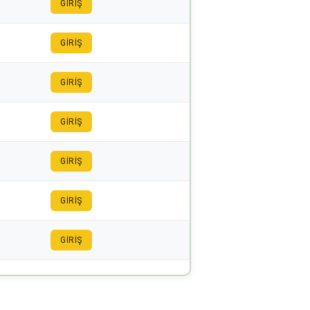
GİRİŞ
GİRİŞ
GİRİŞ
GİRİŞ
GİRİŞ
GİRİŞ
GİRİŞ