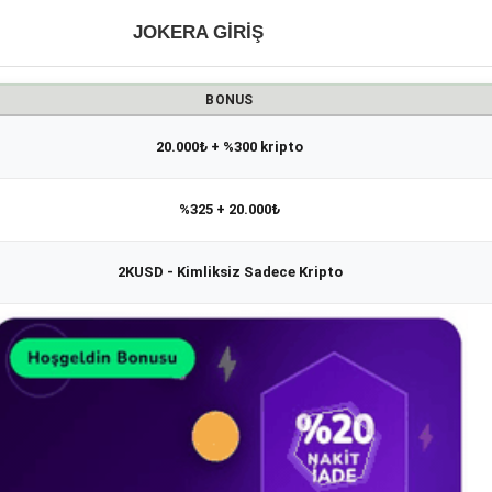
JOKERA GIRIŞ
BONUS
20.000₺ + %300 kripto
%325 + 20.000₺
2KUSD - Kimliksiz Sadece Kripto