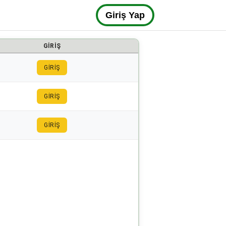
Giriş Yap
GIRIŞ
GİRİŞ
GİRİŞ
GİRİŞ