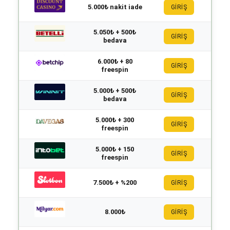
5.000₺ nakit iade
GİRİŞ
5.050₺ + 500₺
GİRİŞ
bedava
6.000₺ + 80
GİRİŞ
freespin
5.000₺ + 500₺
GİRİŞ
bedava
5.000₺ + 300
GİRİŞ
freespin
5.000₺ + 150
GİRİŞ
freespin
7.500₺ + %200
GİRİŞ
8.000₺
GİRİŞ