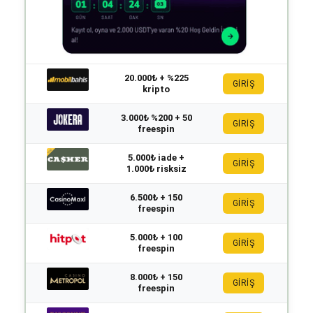
20.000₺ + %225
GİRİŞ
kripto
3.000₺ %200 + 50
GİRİŞ
freespin
5.000₺ iade +
GİRİŞ
1.000₺ risksiz
6.500₺ + 150
GİRİŞ
freespin
5.000₺ + 100
GİRİŞ
freespin
8.000₺ + 150
GİRİŞ
freespin