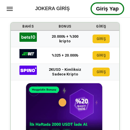
JOKERA GIRIŞ
Giriş Yap
BAHIS
BONUS
GIRIŞ
20.000₺ + %300
GİRİŞ
kripto
%325 + 20.000₺
GİRİŞ
2KUSD - Kimliksiz
GİRİŞ
Sadece Kripto