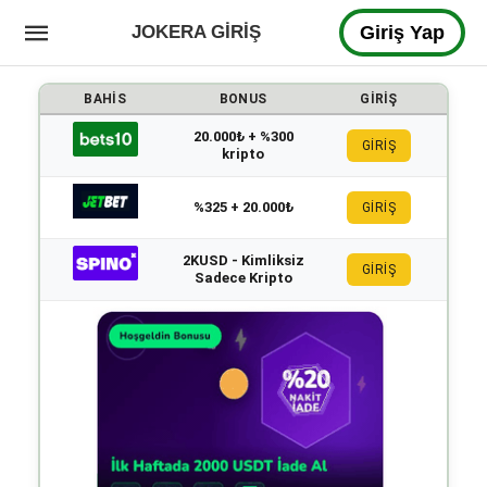
JOKERA GIRIŞ
Giriş Yap
BAHIS
BONUS
GIRIŞ
20.000₺ + %300
GİRİŞ
kripto
%325 + 20.000₺
GİRİŞ
2KUSD - Kimliksiz
GİRİŞ
Sadece Kripto