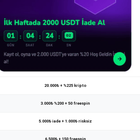
20.000₺ + %225 kripto
3.000₺ %200 + 50 freespin
5.000₺ iade + 1.000₺ risksiz
6.500₺ + 150 freespin