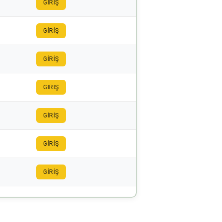
GİRİŞ
GİRİŞ
GİRİŞ
GİRİŞ
GİRİŞ
GİRİŞ
GİRİŞ