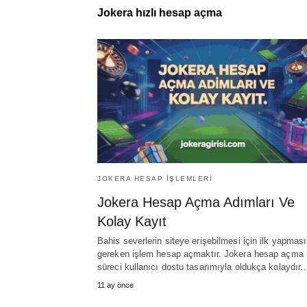
Jokera hızlı hesap açma
JOKERA HESAP IŞLEMLERI
Jokera Hesap Açma Adımları Ve
Kolay Kayıt
Bahis severlerin siteye erişebilmesi için ilk yapması
gereken işlem hesap açmaktır. Jokera hesap açma
süreci kullanıcı dostu tasarımıyla oldukça kolaydır
11 ay önce