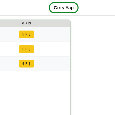
Giriş Yap
GIRIŞ
GİRİŞ
GİRİŞ
GİRİŞ