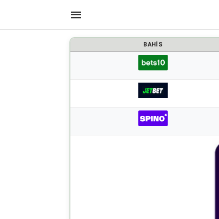
BAHIS