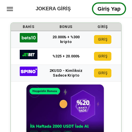
JOKERA GIRIŞ
Giriş Yap
BAHIS
BONUS
GIRIŞ
20.000₺ + %300
GİRİŞ
kripto
%325 + 20.000₺
GİRİŞ
2KUSD - Kimliksiz
GİRİŞ
Sadece Kripto