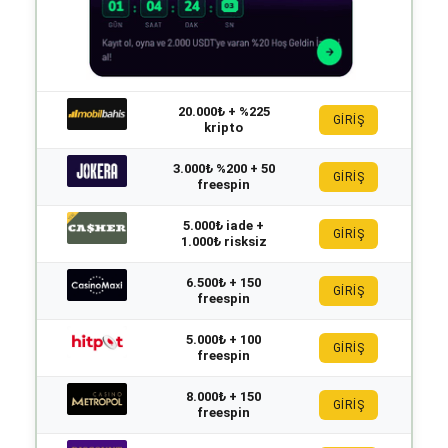
20.000₺ + %225
GİRİŞ
kripto
3.000₺ %200 + 50
GİRİŞ
freespin
5.000₺ iade +
GİRİŞ
1.000₺ risksiz
6.500₺ + 150
GİRİŞ
freespin
5.000₺ + 100
GİRİŞ
freespin
8.000₺ + 150
GİRİŞ
freespin