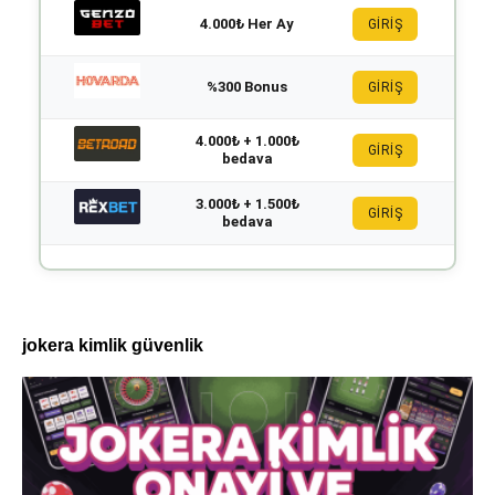
4.000₺ Her Ay
GİRİŞ
%300 Bonus
GİRİŞ
4.000₺ + 1.000₺
GİRİŞ
bedava
3.000₺ + 1.500₺
GİRİŞ
bedava
jokera kimlik güvenlik