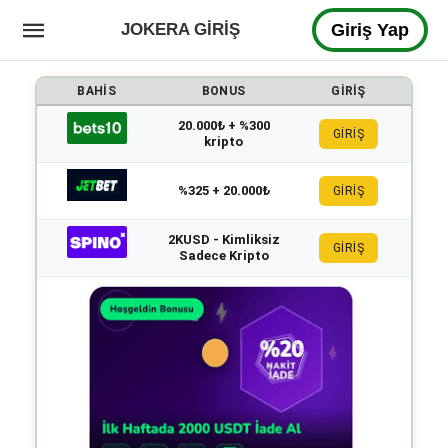
JOKERA GIRIŞ
Giriş Yap
BAHIS
BONUS
GIRIŞ
20.000₺ + %300
GİRİŞ
kripto
%325 + 20.000₺
GİRİŞ
2KUSD - Kimliksiz
GİRİŞ
Sadece Kripto