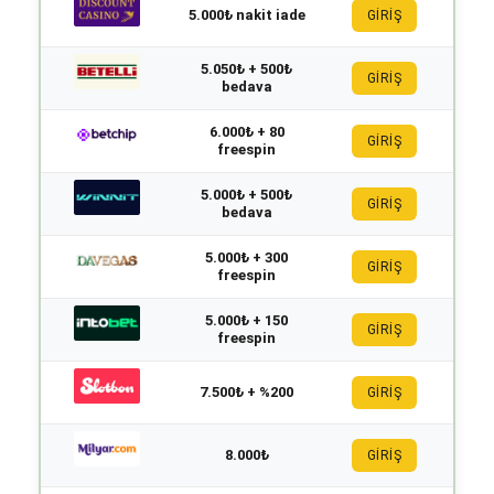
5.000₺ nakit iade
GİRİŞ
5.050₺ + 500₺
GİRİŞ
bedava
6.000₺ + 80
GİRİŞ
freespin
5.000₺ + 500₺
GİRİŞ
bedava
5.000₺ + 300
GİRİŞ
freespin
5.000₺ + 150
GİRİŞ
freespin
7.500₺ + %200
GİRİŞ
8.000₺
GİRİŞ