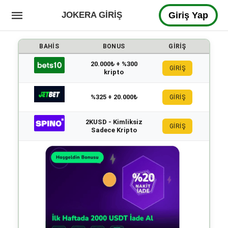
JOKERA GIRIŞ
Giriş Yap
BAHIS
BONUS
GIRIŞ
20.000₺ + %300
GİRİŞ
kripto
%325 + 20.000₺
GİRİŞ
2KUSD - Kimliksiz
GİRİŞ
Sadece Kripto