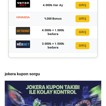
4.000₺ Her Ay
GİRİŞ
%300 Bonus
GİRİŞ
4.000₺ + 1.000₺
GİRİŞ
bedava
3.000₺ + 1.500₺
GİRİŞ
bedava
jokera kupon sorgu