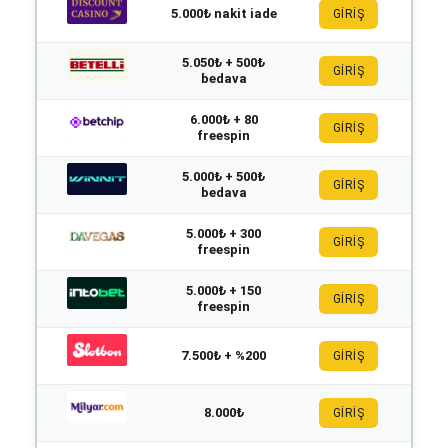
5.000₺ nakit iade
GİRİŞ
5.050₺ + 500₺
GİRİŞ
bedava
6.000₺ + 80
GİRİŞ
freespin
5.000₺ + 500₺
GİRİŞ
bedava
5.000₺ + 300
GİRİŞ
freespin
5.000₺ + 150
GİRİŞ
freespin
7.500₺ + %200
GİRİŞ
8.000₺
GİRİŞ