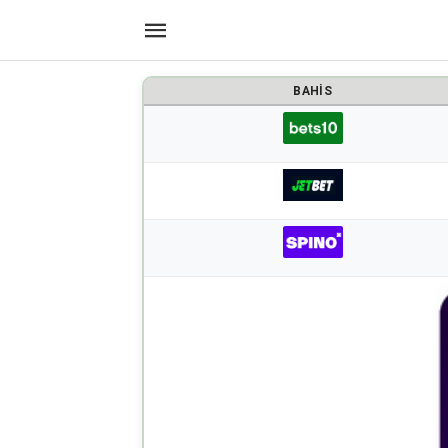
BAHIS