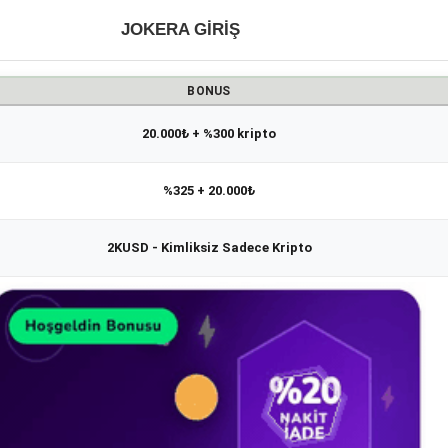
JOKERA GIRIŞ
BONUS
20.000₺ + %300 kripto
%325 + 20.000₺
2KUSD - Kimliksiz Sadece Kripto