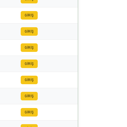
GİRİŞ
GİRİŞ
GİRİŞ
GİRİŞ
GİRİŞ
GİRİŞ
GİRİŞ