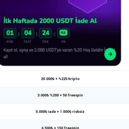
20.000₺ + %225 kripto
3.000₺ %200 + 50 freespin
5.000₺ iade + 1.000₺ risksiz
6.500₺ + 150 freespin