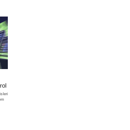
rol
sleri
hem