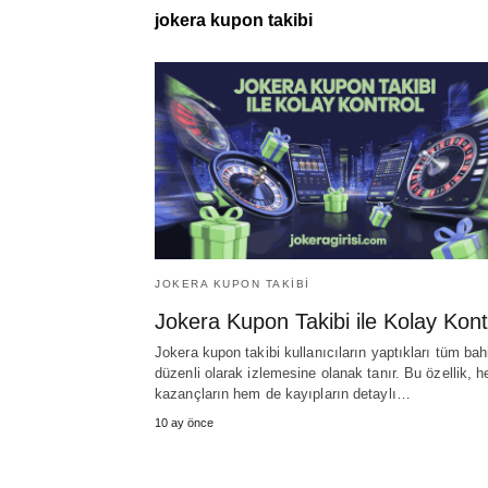
jokera kupon takibi
JOKERA KUPON TAKIBI
Jokera Kupon Takibi ile Kolay Kont
Jokera kupon takibi kullanıcıların yaptıkları tüm bahi
düzenli olarak izlemesine olanak tanır. Bu özellik, 
kazançların hem de kayıpların detaylı…
10 ay önce