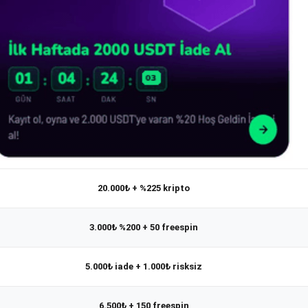
20.000₺ + %225 kripto
3.000₺ %200 + 50 freespin
5.000₺ iade + 1.000₺ risksiz
6.500₺ + 150 freespin