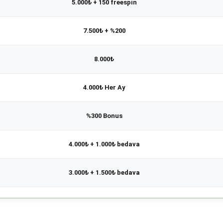
5.000₺ + 150 freespin
7.500₺ + %200
8.000₺
4.000₺ Her Ay
%300 Bonus
4.000₺ + 1.000₺ bedava
3.000₺ + 1.500₺ bedava