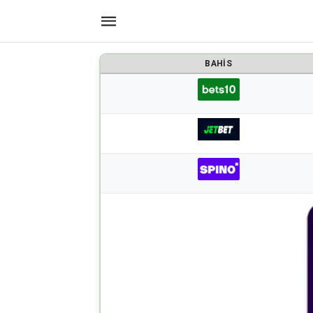
BAHIS