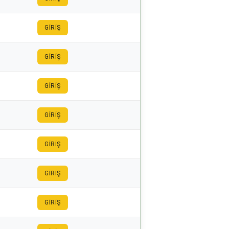
GİRİŞ
GİRİŞ
GİRİŞ
GİRİŞ
GİRİŞ
GİRİŞ
GİRİŞ