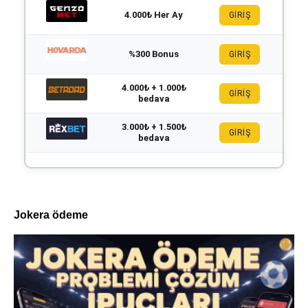
4.000₺ Her Ay
GİRİŞ
%300 Bonus
GİRİŞ
4.000₺ + 1.000₺
GİRİŞ
bedava
3.000₺ + 1.500₺
GİRİŞ
bedava
Jokera ödeme