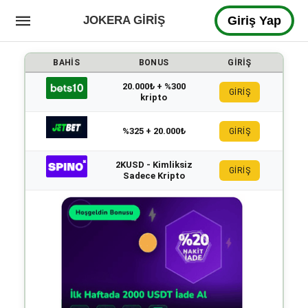
JOKERA GIRIŞ
Giriş Yap
BAHIS
BONUS
GIRIŞ
20.000₺ + %300
GİRİŞ
kripto
%325 + 20.000₺
GİRİŞ
2KUSD - Kimliksiz
GİRİŞ
Sadece Kripto