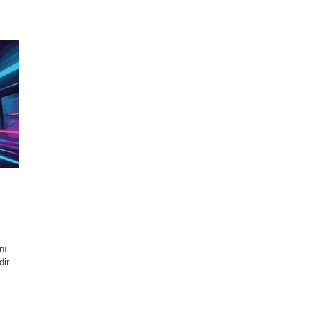
nı
ir.