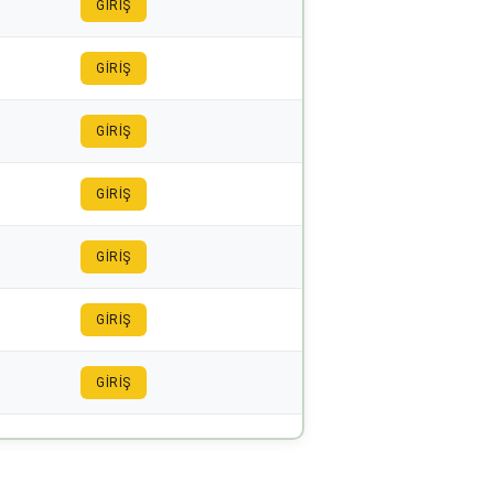
GİRİŞ
GİRİŞ
GİRİŞ
GİRİŞ
GİRİŞ
GİRİŞ
GİRİŞ