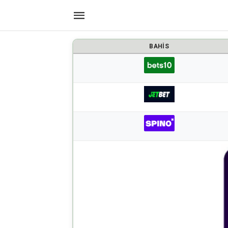
BAHIS