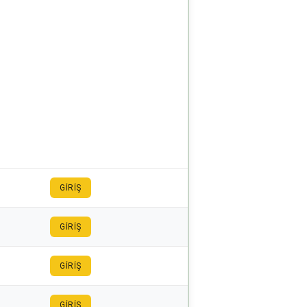
GİRİŞ
GİRİŞ
GİRİŞ
GİRİŞ