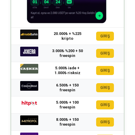
20.000₺ + %225
GİRİŞ
kripto
3.000₺ %200 + 50
GİRİŞ
freespin
5.000₺ iade +
GİRİŞ
1.000₺ risksiz
6.500₺ + 150
GİRİŞ
freespin
5.000₺ + 100
GİRİŞ
freespin
8.000₺ + 150
GİRİŞ
freespin