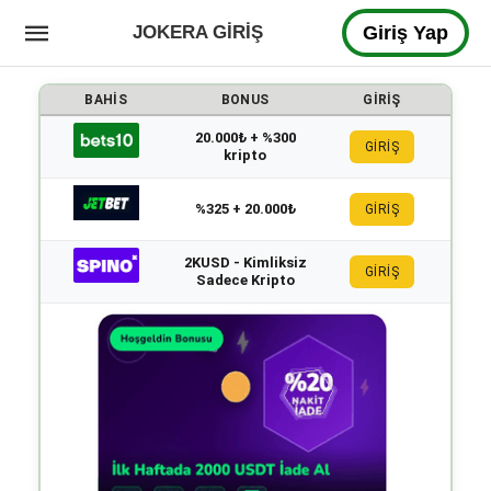
JOKERA GIRIŞ
Giriş Yap
BAHIS
BONUS
GIRIŞ
20.000₺ + %300
GİRİŞ
kripto
%325 + 20.000₺
GİRİŞ
2KUSD - Kimliksiz
GİRİŞ
Sadece Kripto