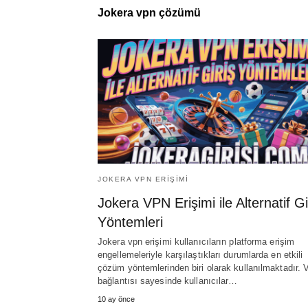
Jokera vpn çözümü
JOKERA VPN ERIŞIMI
Jokera VPN Erişimi ile Alternatif Gi
Yöntemleri
Jokera vpn erişimi kullanıcıların platforma erişim
engellemeleriyle karşılaştıkları durumlarda en etkili
çözüm yöntemlerinden biri olarak kullanılmaktadır.
bağlantısı sayesinde kullanıcılar…
10 ay önce