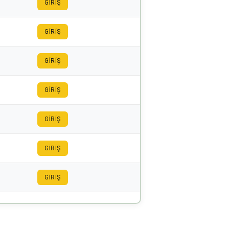
GİRİŞ
GİRİŞ
GİRİŞ
GİRİŞ
GİRİŞ
GİRİŞ
GİRİŞ