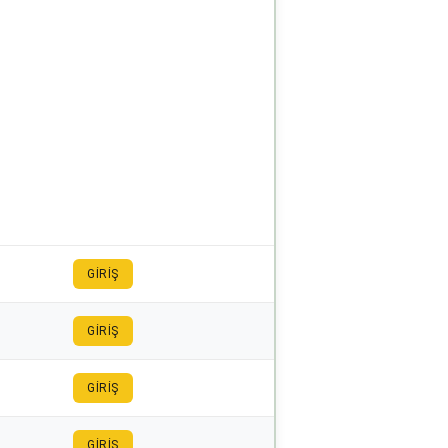
GİRİŞ
GİRİŞ
GİRİŞ
GİRİŞ