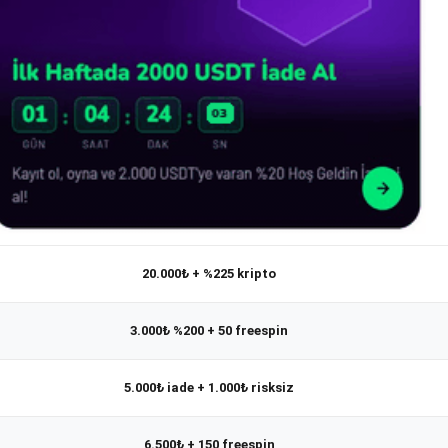
20.000₺ + %225 kripto
3.000₺ %200 + 50 freespin
5.000₺ iade + 1.000₺ risksiz
6.500₺ + 150 freespin