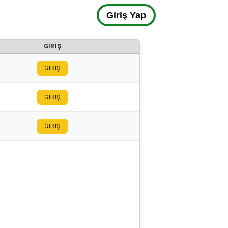
Giriş Yap
GIRIŞ
GİRİŞ
GİRİŞ
GİRİŞ