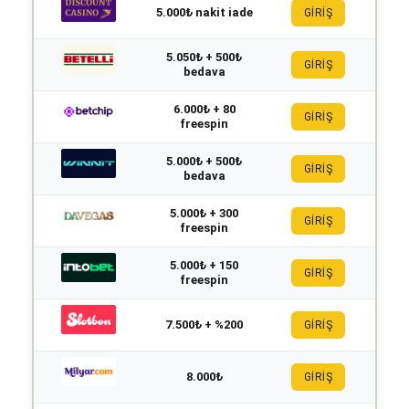
5.000₺ nakit iade
GİRİŞ
5.050₺ + 500₺
GİRİŞ
bedava
6.000₺ + 80
GİRİŞ
freespin
5.000₺ + 500₺
GİRİŞ
bedava
5.000₺ + 300
GİRİŞ
freespin
5.000₺ + 150
GİRİŞ
freespin
7.500₺ + %200
GİRİŞ
8.000₺
GİRİŞ