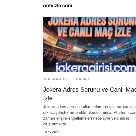
ontvizle.com
JOKERA ADRES SORUNU
Jokera Adres Sorunu ve Canlı Ma
İzle
Jokera adres sorunu kullanıcıların erişim sırasında 
sık karşılaştıkları problemlerden biridir. Platform z
zaman erişim engellemeleri nedeniyle yeni adres
oluşturmakta…
10 ay önce