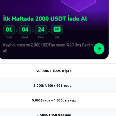
20.000₺ + %225 kripto
3.000₺ %200 + 50 freespin
5.000₺ iade + 1.000₺ risksiz
6.500₺ + 150 freespin