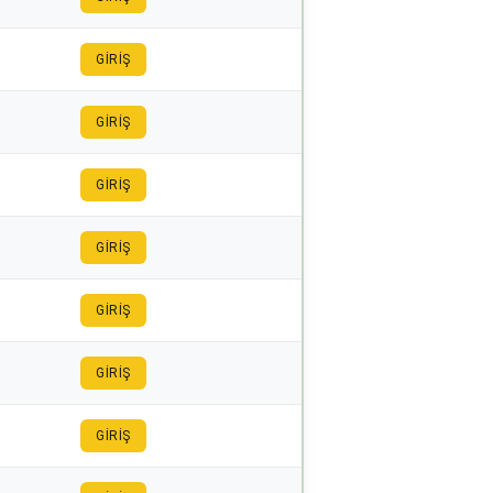
GİRİŞ
GİRİŞ
GİRİŞ
GİRİŞ
GİRİŞ
GİRİŞ
GİRİŞ