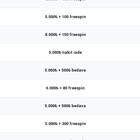
5.000₺ + 100 freespin
8.000₺ + 150 freespin
5.000₺ nakit iade
5.050₺ + 500₺ bedava
6.000₺ + 80 freespin
5.000₺ + 500₺ bedava
5.000₺ + 300 freespin