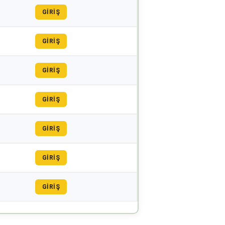
GİRİŞ
GİRİŞ
GİRİŞ
GİRİŞ
GİRİŞ
GİRİŞ
GİRİŞ