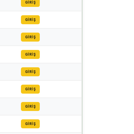
GİRİŞ
GİRİŞ
GİRİŞ
GİRİŞ
GİRİŞ
GİRİŞ
GİRİŞ
GİRİŞ