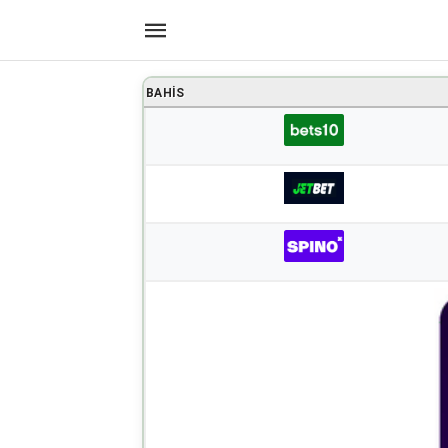
BAHIS