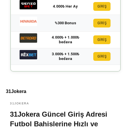
4.000₺ Her Ay
GİRİŞ
%300 Bonus
GİRİŞ
4.000₺ + 1.000₺
GİRİŞ
bedava
3.000₺ + 1.500₺
GİRİŞ
bedava
31Jokera
31JOKERA
31Jokera Güncel Giriş Adresi
Futbol Bahislerine Hızlı ve