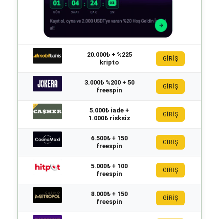
20.000₺ + %225
GİRİŞ
kripto
3.000₺ %200 + 50
GİRİŞ
freespin
5.000₺ iade +
GİRİŞ
1.000₺ risksiz
6.500₺ + 150
GİRİŞ
freespin
5.000₺ + 100
GİRİŞ
freespin
8.000₺ + 150
GİRİŞ
freespin