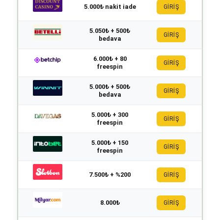
5.000₺ nakit iade
GİRİŞ
5.050₺ + 500₺
GİRİŞ
bedava
6.000₺ + 80
GİRİŞ
freespin
5.000₺ + 500₺
GİRİŞ
bedava
5.000₺ + 300
GİRİŞ
freespin
5.000₺ + 150
GİRİŞ
freespin
7.500₺ + %200
GİRİŞ
8.000₺
GİRİŞ